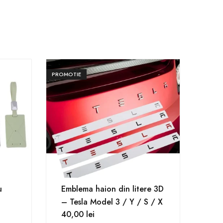
PROMOTIE
u
Emblema haion din litere 3D
– Tesla Model 3 / Y / S / X
40,00
lei