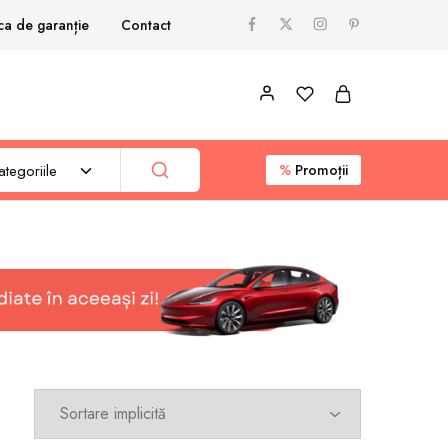
ica de garanție
Contact
tegoriile
%
Promoții