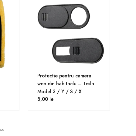
Protectie pentru camera
web din habitaclu – Tesla
Model 3 / Y / S / X
8,00
lei
use