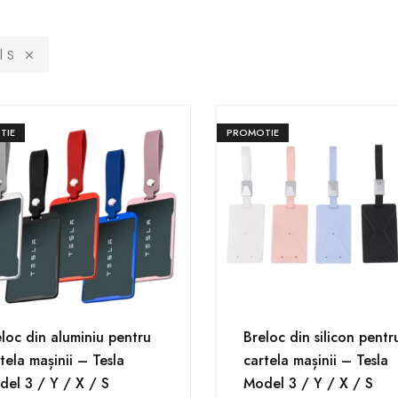
l S
TIE
PROMOTIE
loc din aluminiu pentru
Breloc din silicon pentr
tela mașinii – Tesla
cartela mașinii – Tesla
el 3 / Y / X / S
Model 3 / Y / X / S