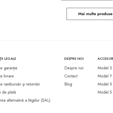
Mai multe produse
II LEGALE
DESPRE NOI
ACCESOR
de garanție
Despre noi
Model 3
de livrare
Contact
Model Y
de rambursări și returnări
Blog
Model X
i de plată
Model S
ea alternativă a litigiilor (SAL)