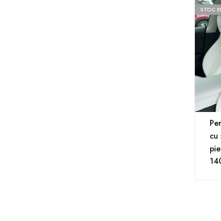
STOC E
Per
cu 
pi
14