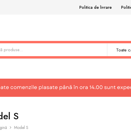
Politica de livrare
Polit
Toate ca
el S
gină
Model S