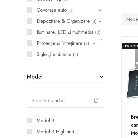
Covorașe auto
0
Huse pentru scaune
Mode
Depozitare & Organizare
3
Apărătoare de noroi
Iluminare, LED și multimedia
0
Accesorii interior
Protecție și întreținere
3
PROMO
Accesorii exterior
Sigle și embleme
2
Capace roţi
Model
Suport telefon și tabletă
Idei de cadouri
Bre
Model 3
car
Model 3 Highland
Mod