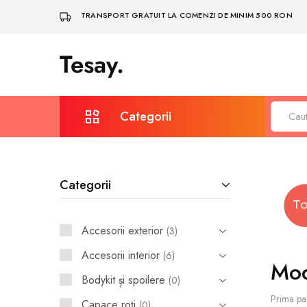
TRANSPORT GRATUIT LA COMENZI DE MINIM 500 RON
Tesay.
Tesay
–
Accesorii
Tesla
Premium
Categorii
Protecție și întreținere
Categorii
Covorașe auto
Depozitare & Organizare
Accesorii exterior
3
Bodykit și spoilere
Accesorii interior
6
Mod
Iluminare, LED și multimedia
Bodykit și spoilere
0
Prima pa
Sigle și embleme
Capace roţi
0