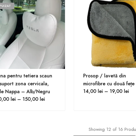
PUIZAT
na pentru tetiera scaun
Prosop / lavetă din
suport zona cervicala,
microfibre cu două fețe
14,00
lei
–
19,00
lei
ele Nappa – Alb/Negru
0,00
lei
–
150,00
lei
Showing
12
of
16
Prod