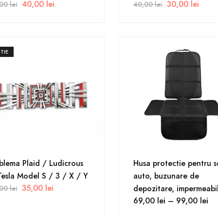
40,00
lei
30,00
lei
,00
lei
40,00
lei
TIE
lema Plaid / Ludicrous
Husa protectie pentru 
esla Model S / 3 / X / Y
auto, buzunare de
35,00
lei
depozitare, impermeabi
,00
lei
69,00
lei
–
99,00
lei