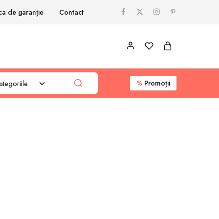
ica de garanție
Contact
tegoriile
%
Promoții