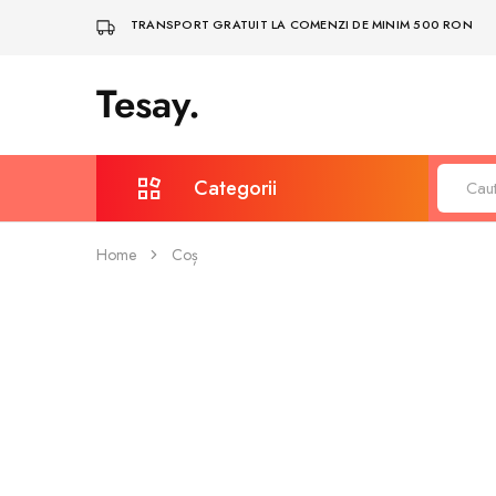
TRANSPORT GRATUIT LA COMENZI DE MINIM 500 RON
Tesay.
Tesay
–
Accesorii
Tesla
Premium
Categorii
Home
Coș
Protecție și întreținere
Covorașe auto
Depozitare & Organizare
Bodykit și spoilere
Iluminare, LED și multimedia
Sigle și embleme