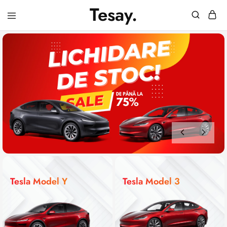
Tesay.
Tesay
–
Accesorii
Tesla
Premium
Tesla Model Y
Tesla Model 3