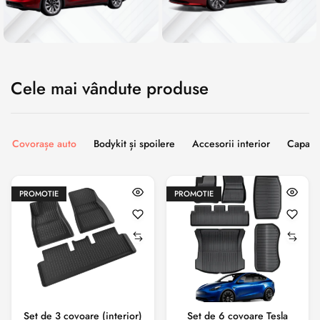
Cele mai vândute produse
Covorașe auto
Bodykit și spoilere
Accesorii interior
Capace 
PROMOTIE
PROMOTIE
Set de 3 covoare (interior)
Set de 6 covoare Tesla