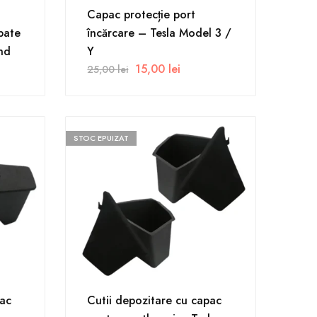
Capac protecție port
pate
încărcare – Tesla Model 3 /
nd
Y
15,00
lei
25,00
lei
STOC EPUIZAT
pac
Cutii depozitare cu capac