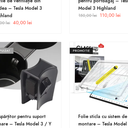
ile de ventilație din
pentru portbagaj – Tes
dea – Tesla Model 3
Model 3 Highland
110,00
lei
ghland
150,00
lei
40,00
lei
,00
lei
PUIZAT
PROMOTIE
părțitor pentru suport
Folie sticla cu sistem de
are – Tesla Model 3 / Y
montare – Tesla Model