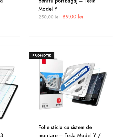
la
pentru portbagaj – Tesla
Model Y
89,00
lei
250,00
lei
PROMOTIE
Folie sticla cu sistem de
 3
montare – Tesla Model Y /