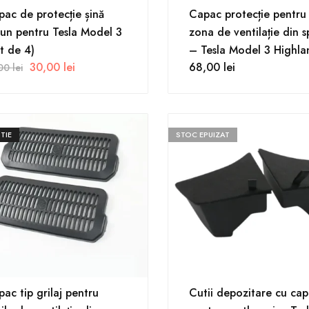
ac de protecție șină
Capac protecție pentru
un pentru Tesla Model 3
zona de ventilație din s
t de 4)
– Tesla Model 3 Highla
30,00
lei
68,00
lei
,00
lei
TIE
STOC EPUIZAT
ac tip grilaj pentru
Cutii depozitare cu ca