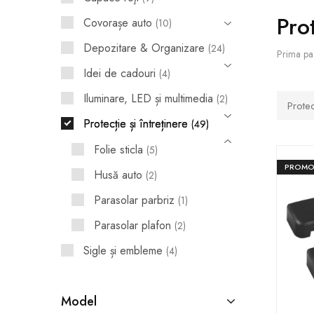
Prot
Covorașe auto
10
Huse pentru scaune
Depozitare & Organizare
24
Prima pa
Apărătoare de noroi
Idei de cadouri
4
Accesorii interior
Iluminare, LED și multimedia
2
Protec
Accesorii exterior
Protecție și întreținere
49
Capace roţi
Folie sticla
5
PROMO
Suport telefon și tabletă
Husă auto
2
Parasolar parbriz
1
Idei de cadouri
Parasolar plafon
2
Sigle și embleme
4
Model