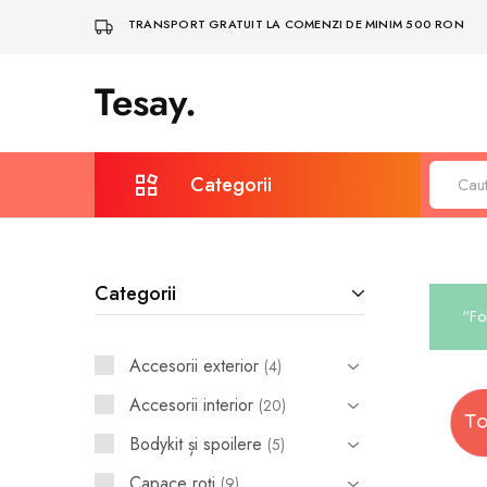
TRANSPORT GRATUIT LA COMENZI DE MINIM 500 RON
Tesay.
Tesay
–
Accesorii
Tesla
Premium
Categorii
Protecție și întreținere
Categorii
Covorașe auto
“Fo
Depozitare & Organizare
Accesorii exterior
4
Bodykit și spoilere
Accesorii interior
20
Iluminare, LED și multimedia
Bodykit și spoilere
5
Sigle și embleme
Capace roţi
9