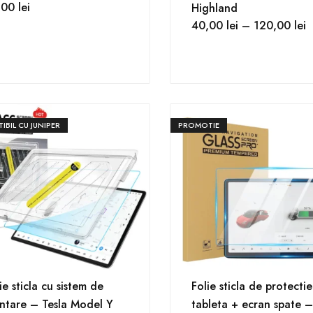
,00
lei
Highland
40,00
lei
–
120,00
lei
IBIL CU JUNIPER
PROMOTIE
ie sticla cu sistem de
Folie sticla de protectie
ntare – Tesla Model Y
tableta + ecran spate –