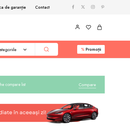
ica de garanție
Contact
tegoriile
%
Promoții
he compare list
Compare