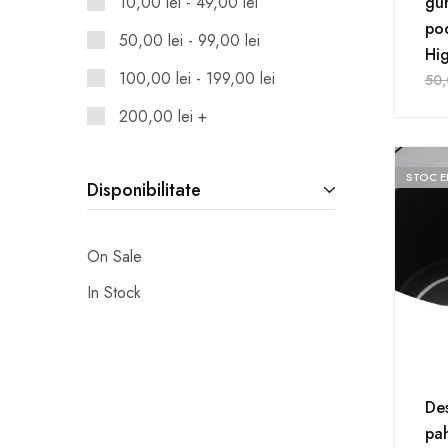
10,00
lei
-
49,00
lei
gur
po
50,00
lei
-
99,00
lei
Hi
100,00
lei
-
199,00
lei
50
200,00
lei
+
STOC E
Disponibilitate
On Sale
In Stock
Des
pah