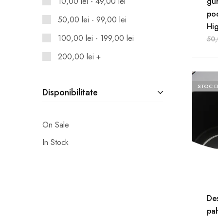
10,00
lei
-
49,00
lei
gur
po
50,00
lei
-
99,00
lei
Hi
100,00
lei
-
199,00
lei
50
200,00
lei
+
STOC E
Disponibilitate
On Sale
In Stock
Des
pah