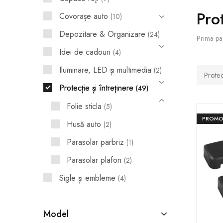
Prot
Covorașe auto
10
Huse pentru scaune
Depozitare & Organizare
24
Prima pa
Apărătoare de noroi
Idei de cadouri
4
Accesorii interior
Iluminare, LED și multimedia
2
Protec
Accesorii exterior
Protecție și întreținere
49
Capace roţi
Folie sticla
5
PROMO
Suport telefon și tabletă
Husă auto
2
Parasolar parbriz
1
Idei de cadouri
Parasolar plafon
2
Sigle și embleme
4
Model