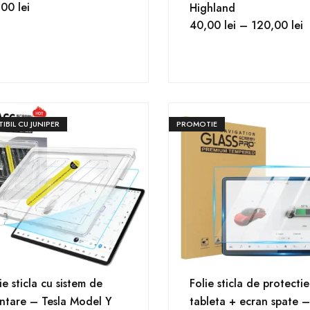
,00
lei
Highland
40,00
lei
–
120,00
lei
IBIL CU JUNIPER
PROMOTIE
ie sticla cu sistem de
Folie sticla de protectie
ntare – Tesla Model Y
tableta + ecran spate –