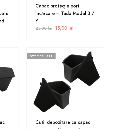
Capac protecție port
pate
încărcare – Tesla Model 3 /
nd
Y
15,00
lei
25,00
lei
STOC EPUIZAT
pac
Cutii depozitare cu capac