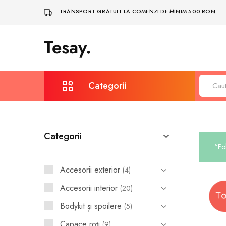
TRANSPORT GRATUIT LA COMENZI DE MINIM 500 RON
Tesay.
Tesay
–
Accesorii
Tesla
Premium
Categorii
Protecție și întreținere
Categorii
Covorașe auto
“Fol
Depozitare & Organizare
Accesorii exterior
4
Bodykit și spoilere
Accesorii interior
20
Iluminare, LED și multimedia
Bodykit și spoilere
5
Sigle și embleme
Capace roţi
9