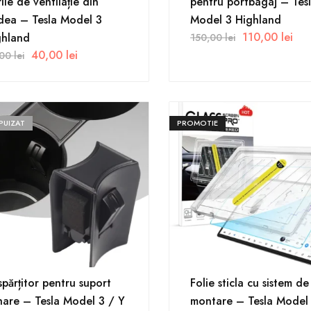
ile de ventilație din
pentru portbagaj – Tes
dea – Tesla Model 3
Model 3 Highland
110,00
lei
ghland
150,00
lei
40,00
lei
,00
lei
PUIZAT
PROMOTIE
părțitor pentru suport
Folie sticla cu sistem de
are – Tesla Model 3 / Y
montare – Tesla Model