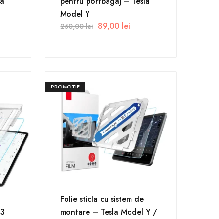
la
pentru portbagaj – Tesla
Model Y
89,00
lei
250,00
lei
PROMOTIE
Folie sticla cu sistem de
 3
montare – Tesla Model Y /