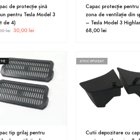
ac de protecție șină
Capac protecție pentru
un pentru Tesla Model 3
zona de ventilație din s
t de 4)
– Tesla Model 3 Highla
30,00
lei
68,00
lei
,00
lei
TIE
STOC EPUIZAT
ac tip grilaj pentru
Cutii depozitare cu ca