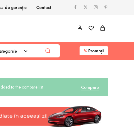
ica de garanție
Contact
tegoriile
%
Promoții
 added to the compare list
Compare