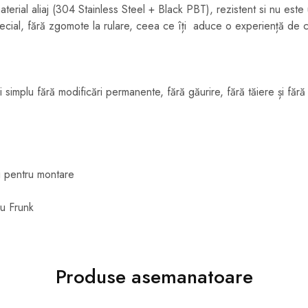
material aliaj (304 Stainless Steel + Black PBT), rezistent si nu est
cial, fără zgomote la rulare, ceea ce îți aduce o experiență de co
 simplu fără modificări permanente, fără găurire, fără tăiere și fără
i pentru montare
ru Frunk
Produse asemanatoare