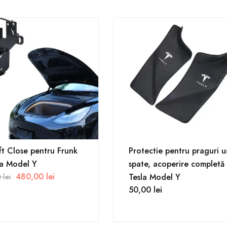
ft Close pentru Frunk
Protectie pentru praguri u
la Model Y
spate, acoperire completă
480,00
lei
Tesla Model Y
0
lei
50,00
lei