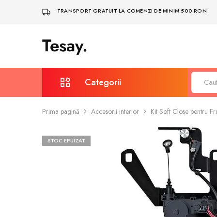
TRANSPORT GRATUIT LA COMENZI DE MINIM 500 RON
Tesay.
Tesay
–
Accesorii
Tesla
Premium
Categorii
Prima pagină
Accesorii interior
Kit Soft Close pentru 
Protecție și întreținere
Covorașe auto
STOC EPUIZAT
Depozitare & Organizare
Bodykit și spoilere
Iluminare, LED și multimedia
Sigle și embleme