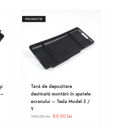
PROMOTIE
PROMOTIE
și
Tavă de depozitare
Prote
 –
destinată montării în spatele
portb
ecranului – Tesla Model 3 /
Y
Y
145,0
89,00
lei
100,00
lei