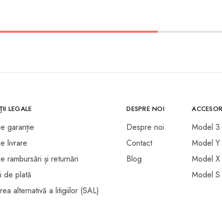
II LEGALE
DESPRE NOI
ACCESOR
de garanție
Despre noi
Model 3
de livrare
Contact
Model Y
de rambursări și returnări
Blog
Model X
i de plată
Model S
ea alternativă a litigiilor (SAL)