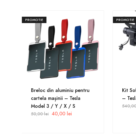
PROMOTIE
PROMOTIE
Breloc din aluminiu pentru
Kit So
cartela mașinii – Tesla
– Tes
Model 3 / Y / X / S
540,0
40,00
lei
50,00
lei