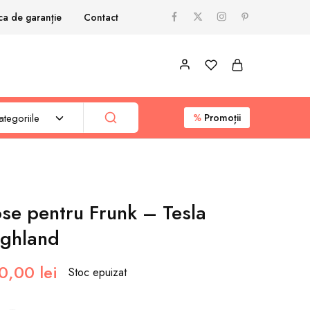
ica de garanție
Contact
tegoriile
%
Promoții
ose pentru Frunk – Tesla
ighland
0,00
lei
Stoc epuizat