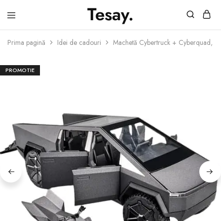
Tesay.
Tesay
–
Prima pagină
Idei de cadouri
Machetă Cybertruck + Cyberquad, la 
Accesorii
Tesla
Premium
PROMOTIE