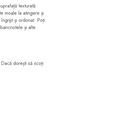
suprafață texturată
te moale la atingere și
îngrijit și ordonat. Poți
bancnotele și alte
! Dacă dorești să scoți