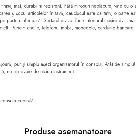
inisaj mat, durabil si rezistent; Fără mirosuri neplăcute, vine cu o 
rea și șocul articolelor în tavă, cauciucul este calitativ, o parte es
pe partea inferioară. Sertarul divizat face interiorul mașinii dvs. mai 
ică. Pune-ți cheile, telefonul mobil, monedele, cardurile bancare, 
 ușoară, pur și simplu așezi organizatorul în consolă. Atât de simplu
lă, nu ai nevoie de niciun instrument.
 consola centrală
Produse asemanatoare