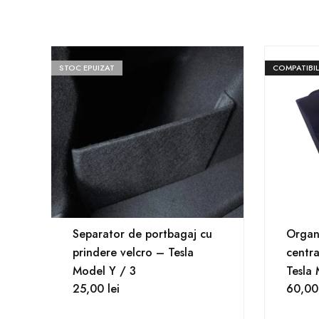
STOC EPUIZAT
COMPATIBIL
Separator de portbagaj cu
Organ
prindere velcro – Tesla
centra
Model Y / 3
Tesla 
25,00
lei
60,0