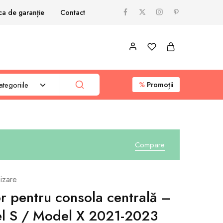
ica de garanție
Contact
tegoriile
%
Promoții
Compare
izare
r pentru consola centrală –
l S / Model X 2021-2023