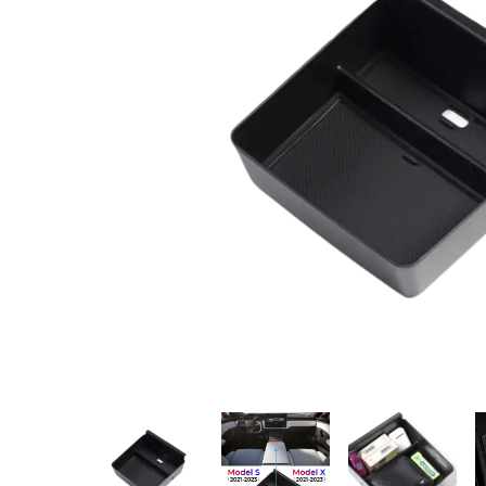
Huse pentru scaune
Apărătoare de noroi
Accesorii interior
Accesorii exterior
Capace roţi
Suport telefon și tabletă
Idei de cadouri