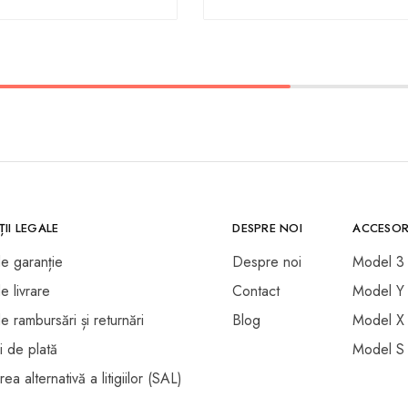
II LEGALE
DESPRE NOI
ACCESOR
de garanție
Despre noi
Model 3
de livrare
Contact
Model Y
de rambursări și returnări
Blog
Model X
i de plată
Model S
ea alternativă a litigiilor (SAL)