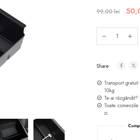
50,
99,00
lei
Share:
Transport gratu
10kg
Te-ai răzgândit? 
Toate comenzile 
zi.
Cumpa