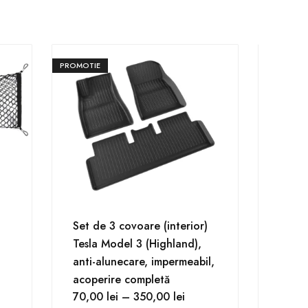
PROMOTIE
PROMOTIE
Set de 3 covoare (interior)
Cârli
Tesla Model 3 (Highland),
portb
anti-alunecare, impermeabil,
30,0
acoperire completă
70,00
lei
–
350,00
lei