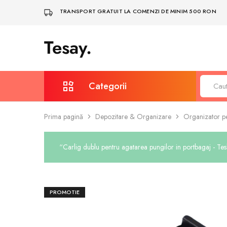
TRANSPORT GRATUIT LA COMENZI DE MINIM 500 RON
Tesay.
Tesay
–
Accesorii
Tesla
Premium
Categorii
Prima pagină
Depozitare & Organizare
Organizator p
Protecție și întreținere
Covorașe auto
“Carlig dublu pentru agatarea pungilor in portbagaj - Te
Depozitare & Organizare
Bodykit și spoilere
PROMOTIE
Iluminare, LED și multimedia
Sigle și embleme