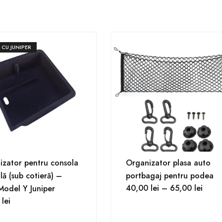
 CU JUNIPER
izator pentru consola
Organizator plasa auto
lă (sub cotieră) –
portbagaj pentru podea
40,00
lei
–
65,00
lei
Model Y Juniper
0
lei