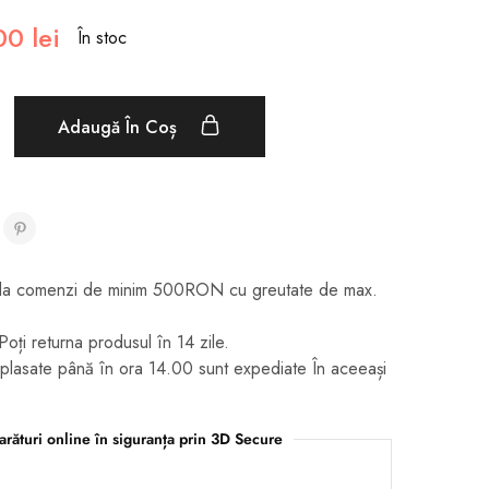
00
lei
În stoc
Adaugă În Coș
it la comenzi de minim 500RON cu greutate de max.
Poți returna produsul în 14 zile.
plasate până în ora 14.00 sunt expediate În aceeași
rături online în siguranța prin 3D Secure