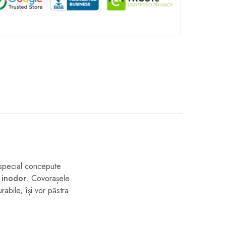
special concepute
 inodor
. Covorașele
abile, își vor păstra