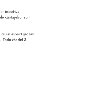
lor împotriva
ale căptușelilor sunt
tă cu un aspect grozav.
ru
Tesla Model 3
.
: