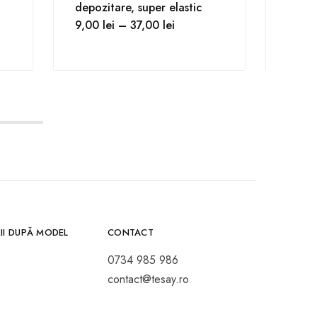
depozitare, super elastic
alune
9,00
lei
–
37,00
lei
acope
500,
II DUPĂ MODEL
CONTACT
0734 985 986
contact@tesay.ro