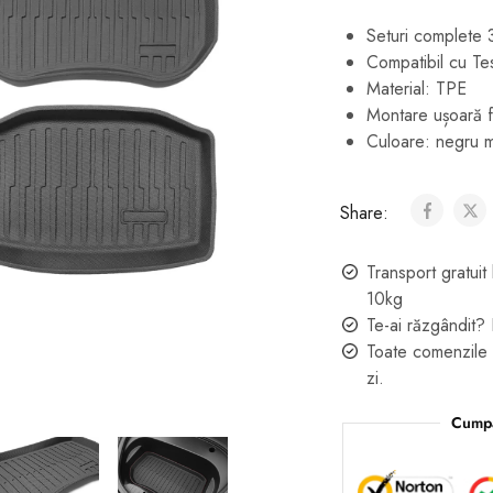
Seturi complete 
Compatibil cu Tes
Material: TPE
Montare ușoară f
Culoare: negru 
Share:
Transport gratu
10kg
Te-ai răzgândit? 
Toate comenzile 
zi.
Cumpa