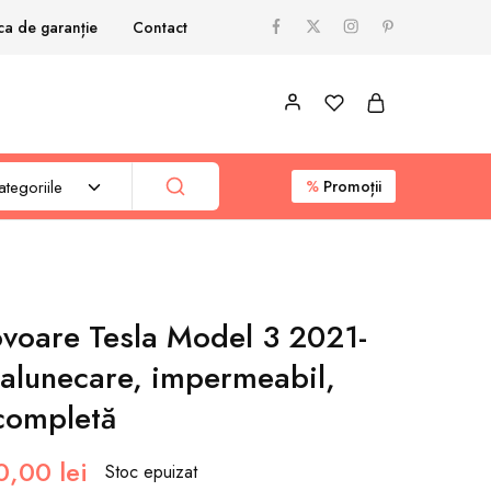
ica de garanție
Contact
tegoriile
%
Promoții
ovoare Tesla Model 3 2021-
-alunecare, impermeabil,
completă
0,00
lei
Stoc epuizat