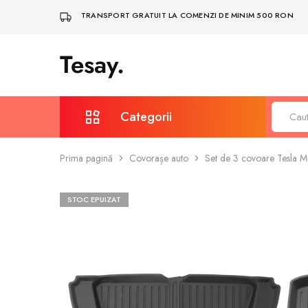
TRANSPORT GRATUIT LA COMENZI DE MINIM 500 RON
Tesay.
Tesay
–
Accesorii
Tesla
Premium
Categorii
Prima pagină
Covorașe auto
Set de 3 covoare Tesla M
Protecție și întreținere
Covorașe auto
STOC EPUIZAT
Depozitare & Organizare
Bodykit și spoilere
Iluminare, LED și multimedia
Sigle și embleme