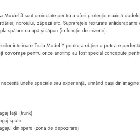
la Model 3
sunt proiectate pentru a oferi protecție maximă podele
rdăriei, noroiului, zăpezii etc. Suprafețele texturate antiderapante 
mpla spălare cu apă și săpun (în funcție de mizerie).
urilor interioare Tesla Model Y pentru a obține o potrivire perfec
ți covorașe
pentru orice anotimp au fost special concepute pent
 necesită unelte speciale sau experiență, urmând pașii din imagine
gaj față (frunk)
agaj spate
agajul din spate (zona de depozitare)