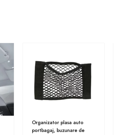
PROMOTIE
Organizator plasa auto
Set d
portbagaj, buzunare de
Model