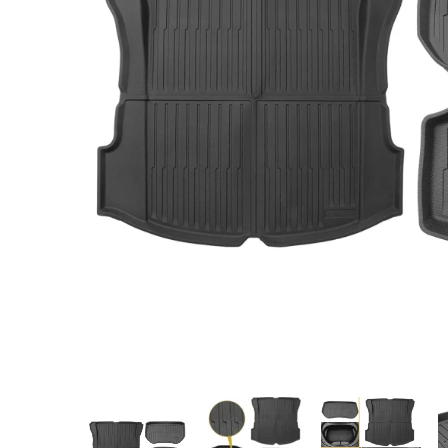
Huse pentru scaune
Apărătoare de noroi
Accesorii interior
Accesorii exterior
Capace roţi
Suport telefon și tabletă
Idei de cadouri