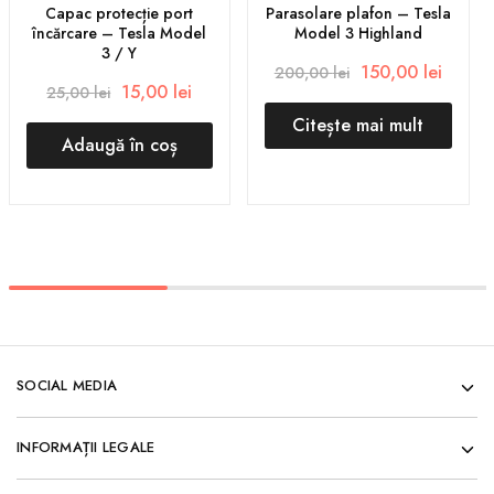
Capac protecție port
Parasolare plafon – Tesla
încărcare – Tesla Model
Model 3 Highland
3 / Y
150,00
lei
200,00
lei
15,00
lei
25,00
lei
Citește mai mult
Adaugă în coș
SOCIAL MEDIA
INFORMAȚII LEGALE